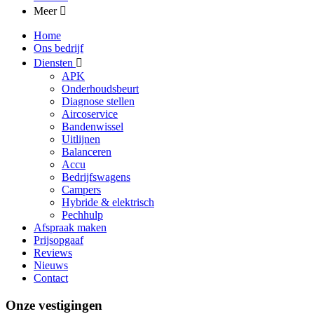
Meer
Home
Ons bedrijf
Diensten
APK
Onderhoudsbeurt
Diagnose stellen
Aircoservice
Bandenwissel
Uitlijnen
Balanceren
Accu
Bedrijfswagens
Campers
Hybride & elektrisch
Pechhulp
Afspraak maken
Prijsopgaaf
Reviews
Nieuws
Contact
Onze vestigingen