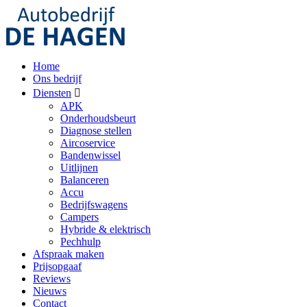
Home
Ons bedrijf
Diensten
APK
Onderhoudsbeurt
Diagnose stellen
Aircoservice
Bandenwissel
Uitlijnen
Balanceren
Accu
Bedrijfswagens
Campers
Hybride & elektrisch
Pechhulp
Afspraak maken
Prijsopgaaf
Reviews
Nieuws
Contact