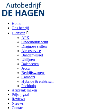
Home
Ons bedrijf
Diensten
APK
Onderhoudsbeurt
Diagnose stellen
Aircoservice
Bandenwissel
Uitlijnen
Balanceren
Accu
Bedrijfswagens
Campers
Hybride & elektrisch
Pechhulp
Afspraak maken
Prijsopgaaf
Reviews
Nieuws
Contact