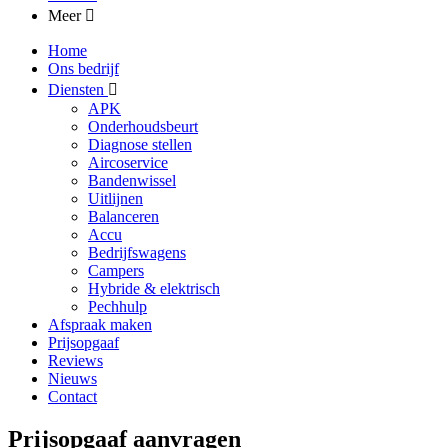
Meer
Home
Ons bedrijf
Diensten
APK
Onderhoudsbeurt
Diagnose stellen
Aircoservice
Bandenwissel
Uitlijnen
Balanceren
Accu
Bedrijfswagens
Campers
Hybride & elektrisch
Pechhulp
Afspraak maken
Prijsopgaaf
Reviews
Nieuws
Contact
Prijsopgaaf aanvragen